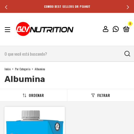
COMBO BEST SELLERS DR PEANUT
0
Início
>
Por Categoria
>
Albumina
Albumina
ORDENAR
FILTRAR