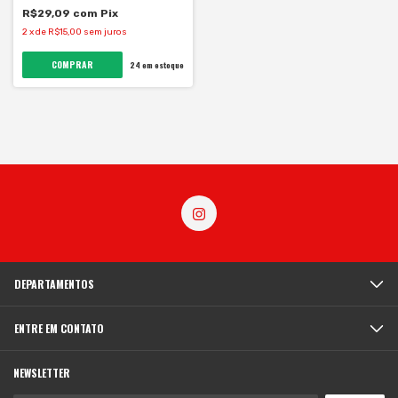
R$29,09
com
Pix
2
x
de
R$15,00
sem juros
24
em estoque
DEPARTAMENTOS
ENTRE EM CONTATO
NEWSLETTER