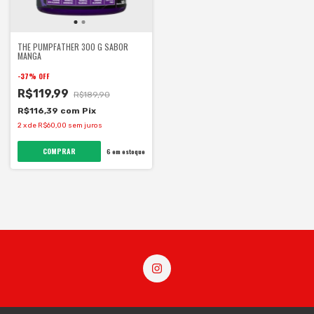
THE PUMPFATHER 300 G SABOR
MANGA
-
37
%
OFF
R$119,99
R$189,90
R$116,39
com
Pix
2
x
de
R$60,00
sem juros
6
em estoque