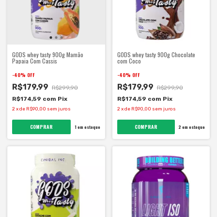
GODS whey tasty 900g Mamão
GODS whey tasty 900g Chocolate
Papaia Com Cassis
com Coco
-
40
%
OFF
-
40
%
OFF
R$179,99
R$179,99
R$299,90
R$299,90
R$174,59
com
Pix
R$174,59
com
Pix
2
x
de
R$90,00
sem juros
2
x
de
R$90,00
sem juros
1
em estoque
2
em estoque