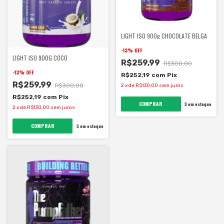
LIGHT ISO 900g CHOCOLATE BELGA
-
13
%
OFF
LIGHT ISO 900G COCO
R$259,99
R$300,00
-
13
%
OFF
R$252,19
com
Pix
R$259,99
R$300,00
2
x
de
R$130,00
sem juros
R$252,19
com
Pix
3
em estoque
2
x
de
R$130,00
sem juros
3
em estoque