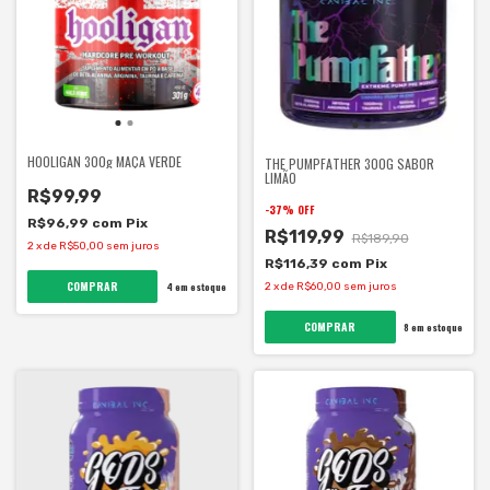
HOOLIGAN 300g MAÇA VERDE
THE PUMPFATHER 300G SABOR
LIMÃO
R$99,99
-
37
%
OFF
R$96,99
com
Pix
R$119,99
R$189,90
2
x
de
R$50,00
sem juros
R$116,39
com
Pix
4
em estoque
2
x
de
R$60,00
sem juros
8
em estoque