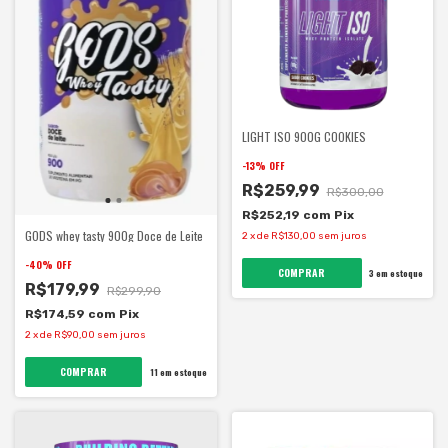
LIGHT ISO 900G COOKIES
-
13
%
OFF
R$259,99
R$300,00
R$252,19
com
Pix
GODS whey tasty 900g Doce de Leite
2
x
de
R$130,00
sem juros
-
40
%
OFF
3
em estoque
R$179,99
R$299,90
R$174,59
com
Pix
2
x
de
R$90,00
sem juros
11
em estoque