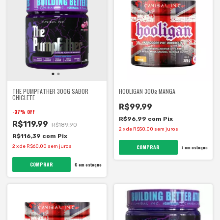
THE PUMPFATHER 300G SABOR
HOOLIGAN 300g MANGA
CHICLETE
R$99,99
-
37
%
OFF
R$96,99
com
Pix
R$119,99
R$189,90
2
x
de
R$50,00
sem juros
R$116,39
com
Pix
2
x
de
R$60,00
sem juros
7
em estoque
6
em estoque