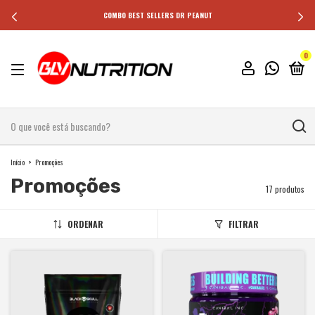
COMBO BEST SELLERS DR PEANUT
0
Início
>
Promoções
Promoções
17 produtos
ORDENAR
FILTRAR