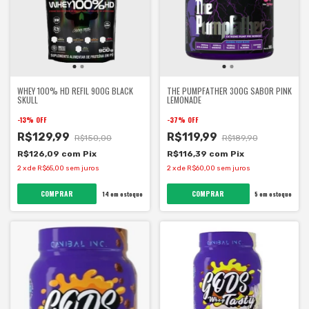
WHEY 100% HD REFIL 900G BLACK
THE PUMPFATHER 300G SABOR PINK
SKULL
LEMONADE
-
13
%
OFF
-
37
%
OFF
R$129,99
R$119,99
R$150,00
R$189,90
R$126,09
com
Pix
R$116,39
com
Pix
2
x
de
R$65,00
sem juros
2
x
de
R$60,00
sem juros
COMPRAR
14
em estoque
5
em estoque