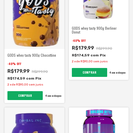
GODS whey tasty 900g Berliner
Donut
-
40
%
OFF
R$179,99
R$299,90
GODS whey tasty 900g Chocottine
R$174,59
com
Pix
2
x
de
R$90,00
sem juros
-
40
%
OFF
R$179,99
R$299,90
4
em estoque
R$174,59
com
Pix
2
x
de
R$90,00
sem juros
4
em estoque