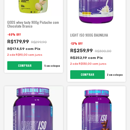
GODS whey tasty 900g Pistache com
Chocolate Branco
-
40
%
OFF
LIGHT ISO 900G BAUNILHA
R$179,99
R$299,90
-
13
%
OFF
R$174,59
com
Pix
R$259,99
R$300,00
2
x
de
R$90,00
sem juros
R$252,19
com
Pix
2
x
de
R$130,00
sem juros
5
em estoque
2
em estoque