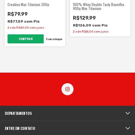
Creatina Max Titanium 300g
100% Whey Double Tasty Baunilha
900g Max Titanium
R$79,99
R$129,99
R$77,59
com
Pix
R$126,09
com
Pix
2
x
de
R$40,00
sem juros
2
x
de
R$65,00
sem juros
5
em estoque
DEPARTAMENTOS
ENTRE EM CONTATO