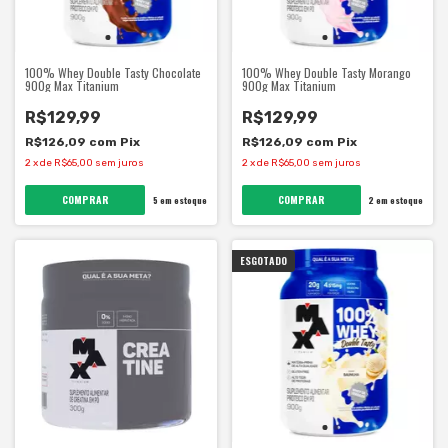
100% Whey Double Tasty Chocolate
100% Whey Double Tasty Morango
900g Max Titanium
900g Max Titanium
R$129,99
R$129,99
R$126,09
com
Pix
R$126,09
com
Pix
2
x
de
R$65,00
sem juros
2
x
de
R$65,00
sem juros
5
em estoque
2
em estoque
ESGOTADO