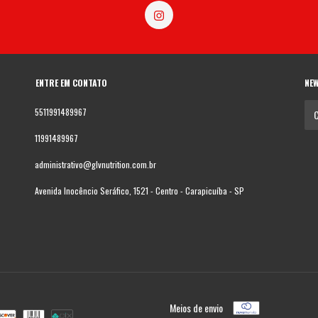
ENTRE EM CONTATO
NE
5511991489967
11991489967
administrativo@glvnutrition.com.br
Avenida Inocêncio Seráfico, 1521 - Centro - Carapicuíba - SP
Meios de envio