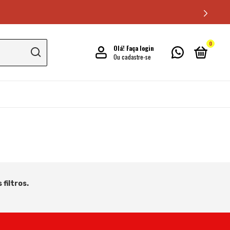
0
Olá!
Faça login
Ou cadastre-se
filtros.