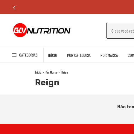
CATEGORIAS
INÍCIO
POR CATEGORIA
POR MARCA
COM
Início
>
Por Marca
>
Reign
Reign
Não tem